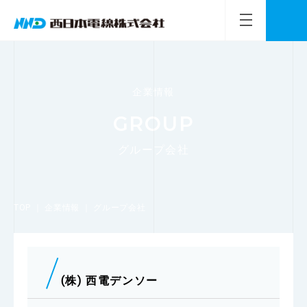
企業情報
GROUP
グループ会社
TOP
｜
企業情報
｜
グループ会社
(株) 西電デンソー