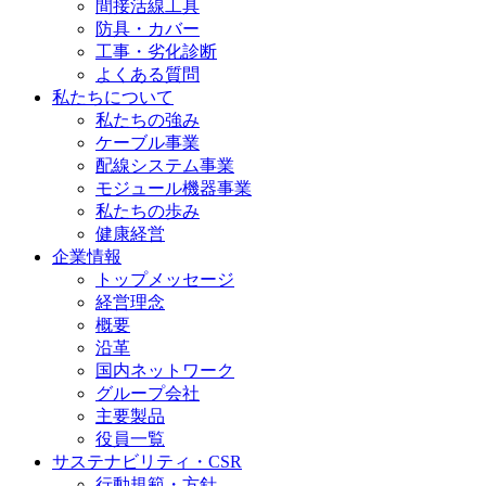
間接活線工具
防具・カバー
工事・劣化診断
よくある質問
私たちについて
私たちの強み
ケーブル事業
配線システム事業
モジュール機器事業
私たちの歩み
健康経営
企業情報
トップメッセージ
経営理念
概要
沿革
国内ネットワーク
グループ会社
主要製品
役員一覧
サステナビリティ・CSR
行動規範・方針