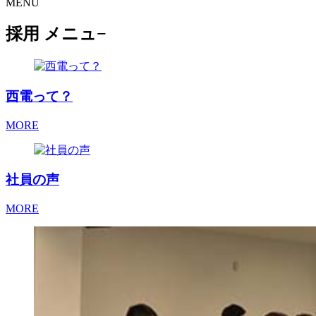
MENU
採用 メニュ−
西電
って？
MORE
社員
の声
MORE