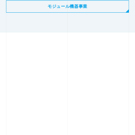
モジュール機器事業
つなぐ、
その先にある未来へ
お問合せ
カタログ請求
製品についてのお問合せなど、どんな小さなことでも構いませ
ん。まずはお気軽にご連絡ください。