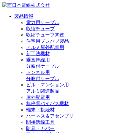
製品情報
電力用ケーブル
収縮チューブ
収縮チューブ関連
住宅用プレハブ製品
アルミ屋外配電用
新工法機材
垂直幹線用
分岐付ケーブル
トンネル用
分岐付ケーブル
ビル・マンション用
アルミ関連製品
屋外配電用
無停電バイパス機材
端末・接続材
ハーネス＆アセンブリ
間接活線工具
防具・カバー