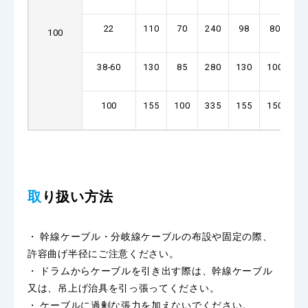
22
110
70
240
98
80
3
100
38-60
130
85
280
130
100
4
100
155
100
335
155
150
5
取り扱い方法
・ 幹線ケーブル・分岐線ケーブルの布設や固定の際、
許容曲げ半径にご注意ください。
・ ドラムからケーブルを引き出す際は、幹線ケーブル
又は、吊上げ治具を引っ張ってください。
・ ケーブルに過剰な張力を加えないでください。