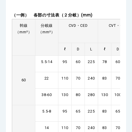
（一例） 各部の寸法表（
２
分岐）
(mm)
幹線
分岐線
CVD・CED
CVT・CET
（mm²）
（mm²）
ℓ
D
L
ℓ
D
5.5-14
95
60
225
78
60
2
22
110
70
240
83
70
2
60
38-60
130
80
280
130
100
4
5.5-8
95
65
225
83
65
2
14
110
70
240
83
70
2