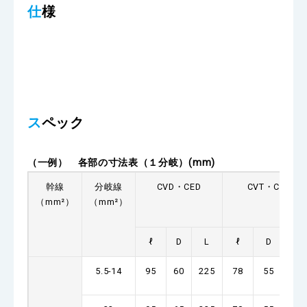
仕様
スペック
（一例） 各部の寸法表（１分岐）
(mm)
幹線
分岐線
CVD・CED
CVT・CET
（mm²）
（mm²）
ℓ
D
L
ℓ
D
L
5.5-14
95
60
225
78
55
24