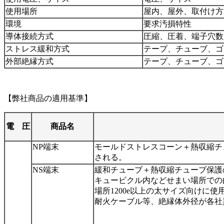
使用場所
屋内、屋外、取付け方
環境
要求汚損特性
導体接続方式
圧縮、圧着、端子穴数
ストレス緩和方式
テープ、チューブ、ゴ
外部絶縁方式
テープ、チューブ、ゴ
【弊社商品の適用基準】
電 圧
商品名
NP端末
モールドストレスコーン＋熱収縮チ
される。
NS端末
緩和チューブ＋熱収縮チューブ保護
キュービクル内などせまい場所での
場所1200e以上の太サイズ向けに使
耐火ケーブル等、絶縁体外径が各社