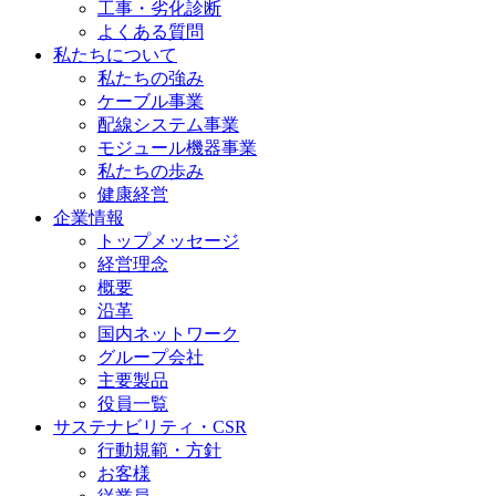
工事・劣化診断
よくある質問
私たちについて
私たちの強み
ケーブル事業
配線システム事業
モジュール機器事業
私たちの歩み
健康経営
企業情報
トップメッセージ
経営理念
概要
沿革
国内ネットワーク
グループ会社
主要製品
役員一覧
サステナビリティ・CSR
行動規範・方針
お客様