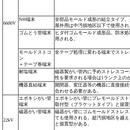
NH端末
全部品モールド成形の組立タイプ。
6600V
屋外用は中汚損地区以下で使用され
ゴムとう管端末
ヒダ付ゴムモールド成形品。防水処
用される。
モールドストコ
全テープ処理に変わる端末でストレ
ン
＋テープ巻端末
耐塩端末
磁器製がい管内に予めストレスコー
性を要求される場合は1ランク上の
機器直結端末
開閉器、変圧器等の機器に直接接続
合わせる必要がある。
エポキシがい管
エポキシがい管にプレモールドスト
端末
取付型（ブラケットタイプ）と据置
磁器がい管端末
磁器がい管にゴムモールドストレス
ても使用される。超汚損地区を越え
22kV
と据置型がある。