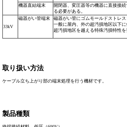
機器直結端末
開閉器、変圧器等の機器に直接接続
る必要がある。
磁器がい管端末
磁器がい管にゴムモールドストレス
一般に屋内、外の超汚損地区以下に
33kV
超汚損地区を越える特殊汚損特性を
取り扱い方法
ケーブル立ち上がり部の端末処理を行う機材です。
製品種類
終端接続材料 低圧（600V）