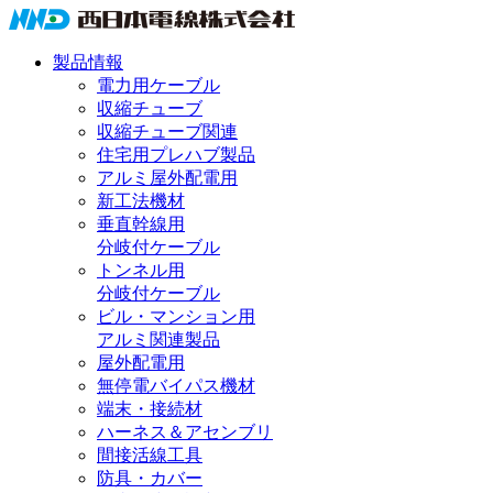
製品情報
電力用ケーブル
収縮チューブ
収縮チューブ関連
住宅用プレハブ製品
アルミ屋外配電用
新工法機材
垂直幹線用
分岐付ケーブル
トンネル用
分岐付ケーブル
ビル・マンション用
アルミ関連製品
屋外配電用
無停電バイパス機材
端末・接続材
ハーネス＆アセンブリ
間接活線工具
防具・カバー