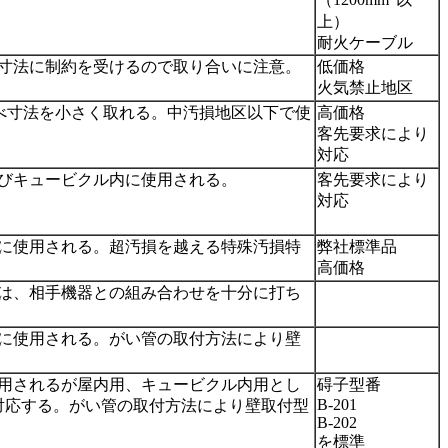
（1200mm
以
上）
耐火ケーブル
寸法に制約を受けるので取り合いに注意。
低価格
火気禁止地区
べ寸法を小さく取れる。中汚損地区以下で使
高価格
客先要求により
対応
びキュービクル内に使用される。
客先要求により
対応
に使用される。超汚損を越える特殊汚損特
弊社標準品
高価格
は、相手機器との組み合わせを十分に打ち
に使用される。がい管の取付方法により壁
用されるが屋内用、キュービクル内用とし
碍子型番
B-201
対応する。がい管の取付方法により壁取付型
B-202
を標準