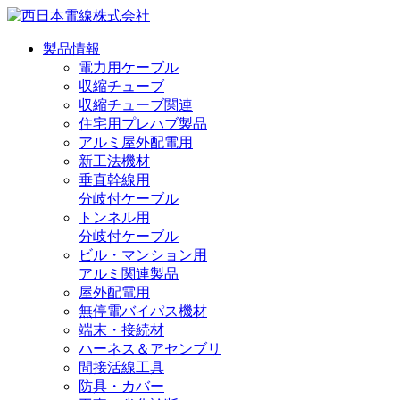
製品情報
電力用ケーブル
収縮チューブ
収縮チューブ関連
住宅用プレハブ製品
アルミ屋外配電用
新工法機材
垂直幹線用
分岐付ケーブル
トンネル用
分岐付ケーブル
ビル・マンション用
アルミ関連製品
屋外配電用
無停電バイパス機材
端末・接続材
ハーネス＆アセンブリ
間接活線工具
防具・カバー