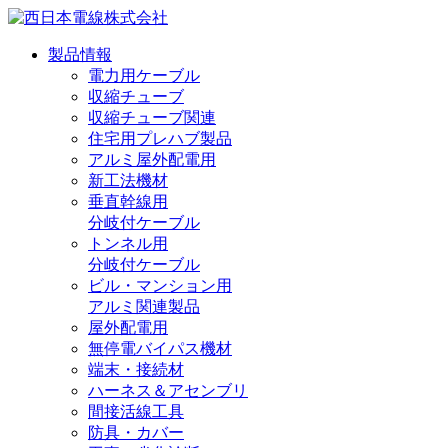
製品情報
電力用ケーブル
収縮チューブ
収縮チューブ関連
住宅用プレハブ製品
アルミ屋外配電用
新工法機材
垂直幹線用
分岐付ケーブル
トンネル用
分岐付ケーブル
ビル・マンション用
アルミ関連製品
屋外配電用
無停電バイパス機材
端末・接続材
ハーネス＆アセンブリ
間接活線工具
防具・カバー