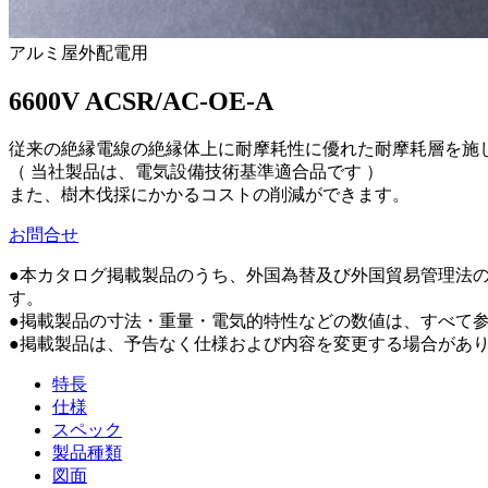
アルミ屋外配電用
6600V ACSR/AC-OE-A
従来の絶縁電線の絶縁体上に耐摩耗性に優れた耐摩耗層を施
（ 当社製品は、電気設備技術基準適合品です ）
また、樹木伐採にかかるコストの削減ができます。
お問合せ
●本カタログ掲載製品のうち、外国為替及び外国貿易管理法
す。
●掲載製品の寸法・重量・電気的特性などの数値は、すべて
●掲載製品は、予告なく仕様および内容を変更する場合があ
特長
仕様
スペック
製品種類
図面