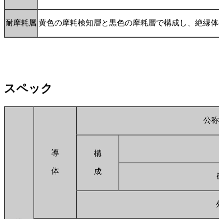
耐摩耗層
黄色の摩耗検知層と黒色の摩耗層で構成し、絶縁体
スペック
公称
導
構
体
成