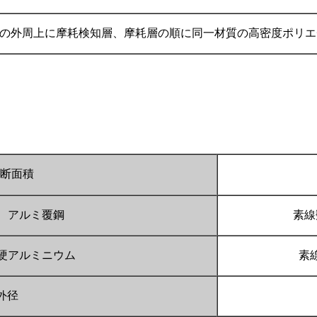
の外周上に摩耗検知層、摩耗層の順に同一材質の高密度ポリエ
断面積
アルミ覆鋼
素線
硬アルミニウム
素
外径