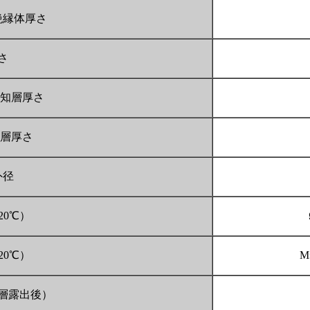
絶縁体厚さ
さ
知層厚さ
層厚さ
外径
20℃）
20℃）
M
層露出後）