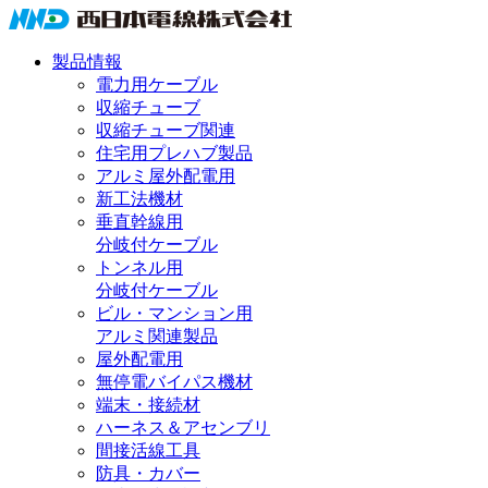
製品情報
電力用ケーブル
収縮チューブ
収縮チューブ関連
住宅用プレハブ製品
アルミ屋外配電用
新工法機材
垂直幹線用
分岐付ケーブル
トンネル用
分岐付ケーブル
ビル・マンション用
アルミ関連製品
屋外配電用
無停電バイパス機材
端末・接続材
ハーネス＆アセンブリ
間接活線工具
防具・カバー