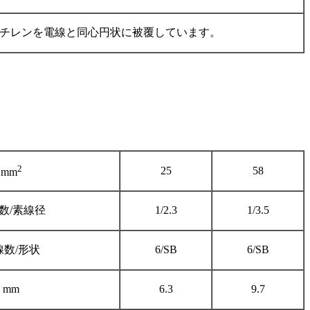
チレンを電線と同心円状に被覆しています。
2
25
58
mm
数/素線径
1/2.3
1/3.5
線数/形状
6/SB
6/SB
mm
6.3
9.7