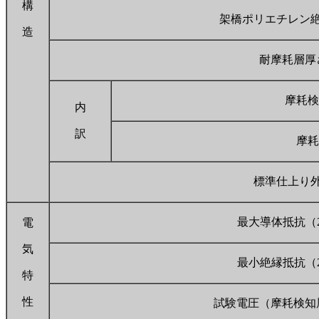
構
架橋ポリエチレン
造
耐摩耗層厚
摩耗検
内
訳
摩耗
標準仕上り
最大導体抵抗（
電
気
最小絶縁抵抗（
特
性
試験電圧（摩耗検知